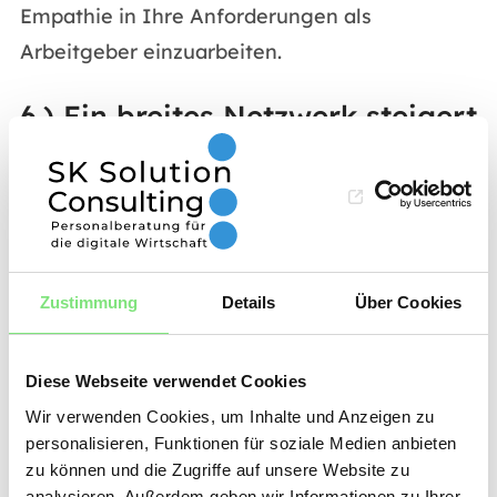
Empathie in Ihre Anforderungen als
Arbeitgeber einzuarbeiten.
6.) Ein breites Netzwerk steigert
die Erfolgschancen
Ein umfangreiches Netzwerk bietet bei der
Auswahl geeigneter Bewerber wertvolle
Vorteile. Erfolgt das Recruiting modern, sollte
Zustimmung
Details
Über Cookies
der Headhunter in der Lage sein, im Rahmen
der Personalberatung digital über
Diese Webseite verwendet Cookies
Datenbanken auf eine hohe Anzahl an
Wir verwenden Cookies, um Inhalte und Anzeigen zu
Kontakten zuzugreifen. Idealerweise hat er,
personalisieren, Funktionen für soziale Medien anbieten
wenn Sie ihm das Stellenanforderungsprofil
zu können und die Zugriffe auf unsere Website zu
analysieren. Außerdem geben wir Informationen zu Ihrer