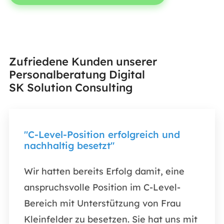
Zufriedene Kunden unserer
Personalberatung Digital
SK Solution Consulting
"C-Level-Position erfolgreich und
„Ich
nachhaltig besetzt"
Zusa
Wir hatten bereits Erfolg damit, eine
Ich b
anspruchsvolle Position im C-Level-
Zusa
Bereich mit Unterstützung von Frau
uns w
Kleinfelder zu besetzen. Sie hat uns mit
präse