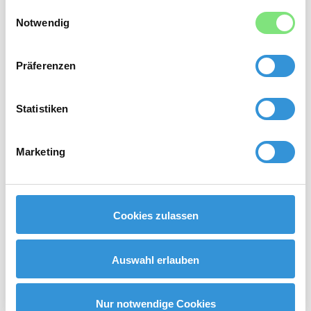
gesammelt haben.
Einwilligungsauswahl
Notwendig
Präferenzen
Recruiting FAQ
FAQ
Statistiken
Antworten auf die häufigsten Fragen
rund um Headhunting,
Marketing
Personalberatung, Recruiting und die
Zusammenarbeit mit SK Solution
Cookies zulassen
Consulting.
Auswahl erlauben
Mehr hierzu
Nur notwendige Cookies