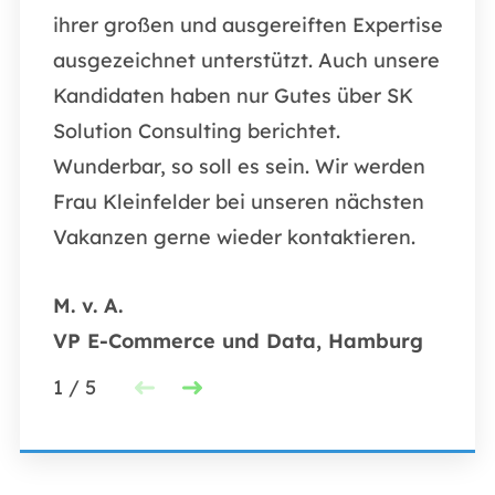
ihrer großen und ausgereiften Expertise
war s
ausgezeichnet unterstützt. Auch unsere
profe
Kandidaten haben nur Gutes über SK
A.E. 
Solution Consulting berichtet.
E-Co
Wunderbar, so soll es sein. Wir werden
Frau Kleinfelder bei unseren nächsten
1
/
5
Vakanzen gerne wieder kontaktieren.
M. v. A.
VP E-Commerce und Data, Hamburg
1
/
5