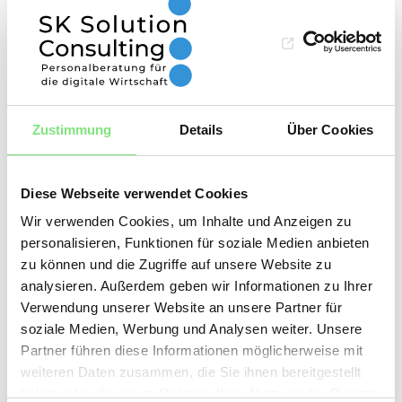
Headhunter in Köln und Umgebung
Ihr Headhunter Köln: SK
Zustimmung
Details
Über Cookies
Solution Consulting
Diese Webseite verwendet Cookies
Wir haben uns auf die digitalen Bereiche
Wir verwenden Cookies, um Inhalte und Anzeigen zu
personalisieren, Funktionen für soziale Medien anbieten
E-Commerce, Online-Marketing und
zu können und die Zugriffe auf unsere Website zu
Data Science spezialisiert
analysieren. Außerdem geben wir Informationen zu Ihrer
Verwendung unserer Website an unsere Partner für
Unterstützen Sie uns bei der Suche nach
soziale Medien, Werbung und Analysen weiter. Unsere
den passenden digitalen Fach- und
Partner führen diese Informationen möglicherweise mit
weiteren Daten zusammen, die Sie ihnen bereitgestellt
Führungskräften in Köln
haben oder die sie im Rahmen Ihrer Nutzung der Dienste