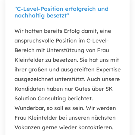
"C-Level-Position erfolgreich und
„Ich
nachhaltig besetzt"
Zusa
Wir hatten bereits Erfolg damit, eine
Ich b
anspruchsvolle Position im C-Level-
Zusa
Bereich mit Unterstützung von Frau
uns w
Kleinfelder zu besetzen. Sie hat uns mit
präse
ihrer großen und ausgereiften Expertise
war s
ausgezeichnet unterstützt. Auch unsere
profe
Kandidaten haben nur Gutes über SK
A.E. 
Solution Consulting berichtet.
E-Co
Wunderbar, so soll es sein. Wir werden
Frau Kleinfelder bei unseren nächsten
1
/
5
Vakanzen gerne wieder kontaktieren.