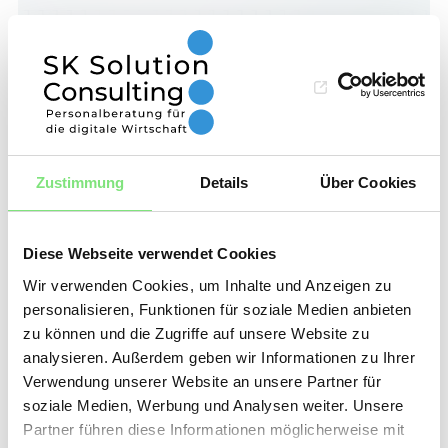
3. Lernen Sie, wie Sie
Online-Recherchen
durchführen: Finden Sie
Zustimmung
Details
Über Cookies
gezielt nach
Diese Webseite verwendet Cookies
kompetenten
Wir verwenden Cookies, um Inhalte und Anzeigen zu
Kandidaten
personalisieren, Funktionen für soziale Medien anbieten
zu können und die Zugriffe auf unsere Website zu
analysieren. Außerdem geben wir Informationen zu Ihrer
Es ist viel einfacher, einen potenziellen
Verwendung unserer Website an unsere Partner für
Kandidaten zu finden, der Ihren
soziale Medien, Werbung und Analysen weiter. Unsere
Partner führen diese Informationen möglicherweise mit
Anforderungen entspricht, wenn Sie die