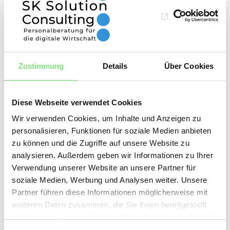
Perspektiven. Dies führt zu einem besseren
Verständnis der Kundenbedürfnisse und kann
so die Kundenbindung stärken. Auch die
Zusammenarbeit mit Geschäftspartnern wird
Zustimmung
Details
Über Cookies
verbessert, da durch die Diversität im
Unternehmen die Kommunikation erleichtert
wird. Unternehmen, die Diversität fördern, sind
Diese Webseite verwendet Cookies
daher nicht nur für ihre Mitarbeiter, sondern
Wir verwenden Cookies, um Inhalte und Anzeigen zu
personalisieren, Funktionen für soziale Medien anbieten
auch für ihre Kunden und Geschäftspartner
zu können und die Zugriffe auf unsere Website zu
attraktiver. Diversität ist also ein wichtiger
analysieren. Außerdem geben wir Informationen zu Ihrer
Erfolgsfaktor für Unternehmen.
Verwendung unserer Website an unsere Partner für
soziale Medien, Werbung und Analysen weiter. Unsere
Partner führen diese Informationen möglicherweise mit
Für digitales Unternehmen ist es damit umso
weiteren Daten zusammen, die Sie ihnen bereitgestellt
wichtiger, die richtigen Fachkräfte für die
haben oder die sie im Rahmen Ihrer Nutzung der Dienste
gesammelt haben.