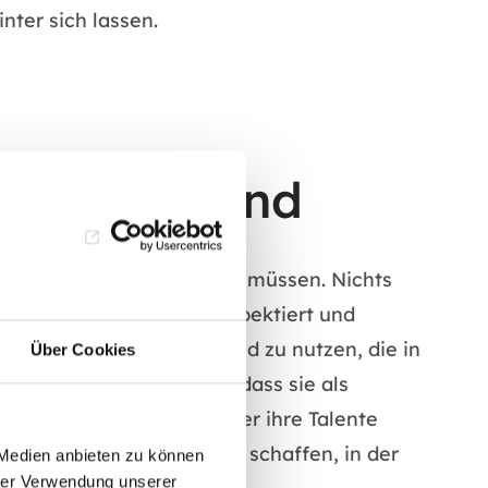
ter sich lassen.
e gleich sind
er gleich behandelt werden müssen. Nichts
s Individuen erkannt, respektiert und
spektiven zu erkennen und zu nutzen, die in
Über Cookies
 werden müssen, sondern dass sie als
n, sodass alle Mitarbeiter ihre Talente
ll eine positive Umgebung schaffen, in der
 Medien anbieten zu können
hrer Verwendung unserer