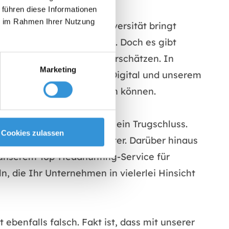
geeignet ist.
 führen diese Informationen
ie im Rahmen Ihrer Nutzung
 für den Erfolg. Denn Diversität bringt
 Kundensegmente mit sich. Doch es gibt
 und Führungskräften unterschätzen. In
Marketing
unserer Personalberatung Digital und unserem
nehmen finden und anziehen können.
t leisten können. Dies ist ein Trugschluss.
Cookies zulassen
ie Loyalität der Mitarbeiter. Darüber hinaus
unserem Top-Headhunting-Service für
, die Ihr Unternehmen in vielerlei Hinsicht
ebenfalls falsch. Fakt ist, dass mit unserer