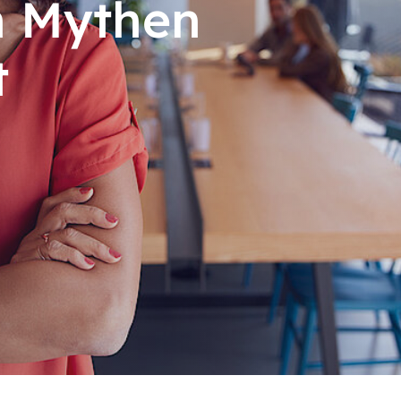
n Mythen
t