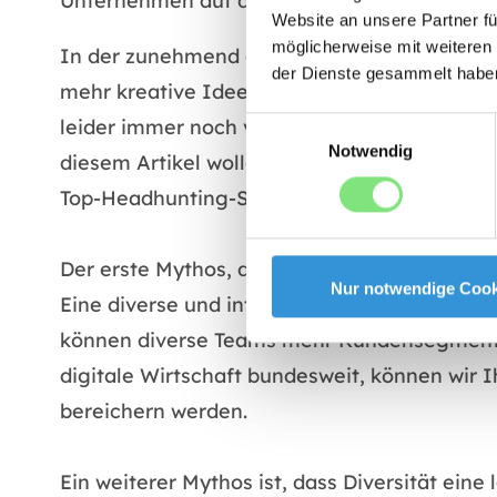
Unternehmen auf der Grundlage des Einzelne
Website an unsere Partner fü
möglicherweise mit weiteren
In der zunehmend digitalen Welt von heute is
der Dienste gesammelt habe
mehr kreative Ideen, neue Perspektiven und 
leider immer noch viele Mythen, die die Bed
Einwilligungsauswahl
Notwendig
diesem Artikel wollen wir einige dieser Myth
Top-Headhunting-Service für digitale Wirtsc
Der erste Mythos, den wir entlarven, ist, das
Nur notwendige Cook
Eine diverse und integrative Arbeitsumgebung
können diverse Teams mehr Kundensegmente
digitale Wirtschaft bundesweit, können wir I
bereichern werden.
Ein weiterer Mythos ist, dass Diversität eine