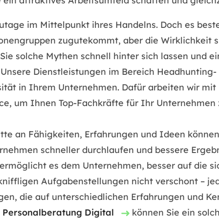
in attraktives Arbeitsumfeld schaffen und gleichz
utage im Mittelpunkt ihres Handelns. Doch es beste
onengruppen zugutekommt, aber die Wirklichkeit si
ie solche Mythen schnell hinter sich lassen und ei
gt. Unsere Dienstleistungen im Bereich Headhunting
rsität in Ihrem Unternehmen. Dafür arbeiten wir m
ce, um Ihnen Top-Fachkräfte für Ihr Unternehmen z
ette an Fähigkeiten, Erfahrungen und Ideen können
nehmen schneller durchlaufen und bessere Ergebniss
 ermöglicht es dem Unternehmen, besser auf die 
kniffligen Aufgabenstellungen nicht verschont – je
en, die auf unterschiedlichen Erfahrungen und Ke
g
Personalberatung Digital
können Sie ein solch