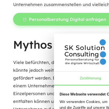
Unternehmen zusammenstellen und vielleicht 
Personalberatung Digital anfragen
Mythos 2: Diversit
Viele befürchten, dass eine Diversitätsstra
könnte jedoch weiter von der Wahrheit entfer
gefördert werden. Es geht darum, den Reicht
Zustimmung
einem Unternehmen vertreten sind. Dies bede
Einzelpersonen und nicht als Gruppe betracht
Diese Webseite verwendet 
entfalten können und sich in ihren Fähigkeit
Wir verwenden Cookies, um I
und die Zugriffe auf unsere 