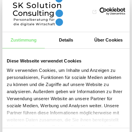
auch für die Entwicklung Ihrer Teams und
Ihres Unternehmens.
Headhunter Fürhungskräfte anfragen
Zustimmung
Details
Über Cookies
4. Die Rolle von Emotionale
Diese Webseite verwendet Cookies
Intelligenz in der
Wir verwenden Cookies, um Inhalte und Anzeigen zu
personalisieren, Funktionen für soziale Medien anbieten
Selbstentwicklung
zu können und die Zugriffe auf unsere Website zu
analysieren. Außerdem geben wir Informationen zu Ihrer
Verwendung unserer Website an unsere Partner für
Emotionale Intelligenz (EQ) ist nicht nur ein
soziale Medien, Werbung und Analysen weiter. Unsere
Modewort, sondern ein entscheidender Faktor
Partner führen diese Informationen möglicherweise mit
für den Erfolg in der Unternehmensführung,
weiteren Daten zusammen, die Sie ihnen bereitgestellt
haben oder die sie im Rahmen Ihrer Nutzung der Dienste
insbesondere in der dynamischen E-