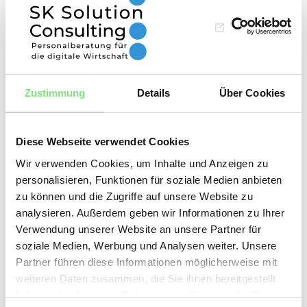
Unternehmen lernen, Daten als wertvolle
Ressource zu nutzen, können sie fundierte
Entscheidungen treffen, die langfristig zu
Wachstum und Erfolg führen.
Zustimmung
Details
Über Cookies
SK Solution Consulting
steht Ihnen zur
Seite, um diese Fehler zu vermeiden.
Diese Webseite verwendet Cookies
Gemeinsam mit
Next Level Leader
Wir verwenden Cookies, um Inhalte und Anzeigen zu
personalisieren, Funktionen für soziale Medien anbieten
entwickeln wir individuelle Strategien für Ihre
zu können und die Zugriffe auf unsere Website zu
Personalentwicklung. Unsere Ansätze sind
analysieren. Außerdem geben wir Informationen zu Ihrer
praxisnah und zukunftsorientiert. Im digitalen
Verwendung unserer Website an unsere Partner für
soziale Medien, Werbung und Analysen weiter. Unsere
Zeitalter ist es entscheidend, die richtigen
Partner führen diese Informationen möglicherweise mit
Talente zur richtigen Zeit zu finden. Unsere
weiteren Daten zusammen, die Sie ihnen bereitgestellt
Experten unterstützen Sie dabei, Fach- und
haben oder die sie im Rahmen Ihrer Nutzung der Dienste