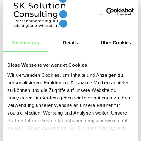
basiertes Recruiting auf professioneller Ebene
betreiben, kann Ihnen das helfen, mehr
Kandidaten mit den richtigen Fähigkeiten zu
erreichen.
Zustimmung
Details
Über Cookies
Der Arbeitsmarkt ist hart umkämpft und die
Konkurrenz ist groß. Um sich im Wettbewerb
Diese Webseite verwendet Cookies
auf dem Jobmarkt behaupten zu können, ist
Wir verwenden Cookies, um Inhalte und Anzeigen zu
es wichtig, sich abzuheben und die richtigen
personalisieren, Funktionen für soziale Medien anbieten
zu können und die Zugriffe auf unsere Website zu
Qualifikationen mitbringen. Um Ihnen den
analysieren. Außerdem geben wir Informationen zu Ihrer
Einstieg in die Welt der Digitalisierung zu
Verwendung unserer Website an unsere Partner für
erleichtern, haben wir einen kleinen Leitfaden
soziale Medien, Werbung und Analysen weiter. Unsere
Partner führen diese Informationen möglicherweise mit
zusammengestellt. Digitalisierung ist in aller
weiteren Daten zusammen, die Sie ihnen bereitgestellt
Munde und die Nachfrage nach Fach- und
haben oder die sie im Rahmen Ihrer Nutzung der Dienste