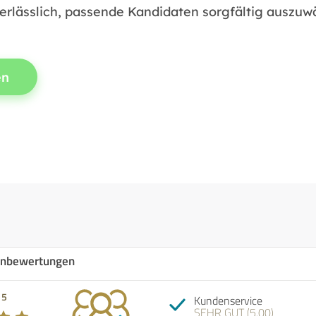
rlässlich, passende Kandidaten sorgfältig auszuwä
en
nbewertungen
 5
Kundenservice
SEHR GUT (5,00)