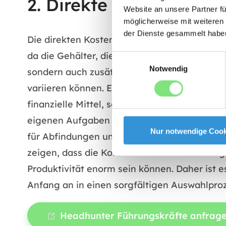
2. Direkte Kosten einer
Website an unsere Partner fü
möglicherweise mit weiteren
der Dienste gesammelt habe
Die direkten Kosten einer Fehlbesetzung sin
da die Gehälter, die für den fehlerhaft bese
Einwilligungsauswahl
Notwendig
sondern auch zusätzliche Sozialleistungen w
variieren können. Ein weiterer großer Posten
finanzielle Mittel, sondern auch die Zeit un
eigenen Aufgaben zu konzentrieren. Sollte s
Nur notwendige Cook
für Abfindungen und Kündigungsfristen hinz
zeigen, dass die Kosten einer Fehlbesetzung n
Produktivität enorm sein können. Daher ist e
Anfang an in einen sorgfältigen Auswahlpro
Headhunter Führungskräfte anfrag