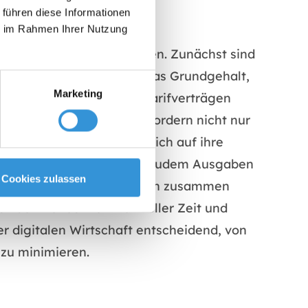
 führen diese Informationen
ie im Rahmen Ihrer Nutzung
nternehmens stark belasten. Zunächst sind
ten beinhalten nicht nur das Grundgehalt,
Marketing
nternehmenspolitik und Tarifverträgen
ning. Diese Maßnahmen erfordern nicht nur
gen investieren, anstatt sich auf ihre
 richtige Wahl war, kommen zudem Ausgaben
Cookies zulassen
 können. All diese Faktoren zusammen
ch den Verlust von wertvoller Zeit und
er digitalen Wirtschaft entscheidend, von
 zu minimieren.