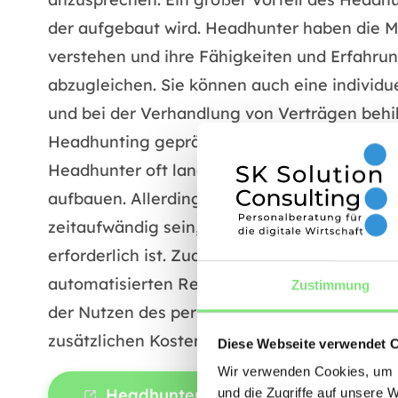
der aufgebaut wird. Headhunter haben die M
verstehen und ihre Fähigkeiten und Erfahru
abzugleichen. Sie können auch eine individ
und bei der Verhandlung von Verträgen behilf
Headhunting geprägt von einer hohen Mensc
Headhunter oft langfristige Beziehungen z
aufbauen. Allerdings gibt es auch Nachteile
zeitaufwändig sein, da eine intensive Kand
erforderlich ist. Zudem sind die Kosten für H
automatisierten Recruiting-Verfahren. Unt
Zustimmung
der Nutzen des persönlichen Kontakts und de
zusätzlichen Kosten und den Zeitaufwand rec
Diese Webseite verwendet 
Wir verwenden Cookies, um I
Headhunter Digital anfragen
und die Zugriffe auf unsere 