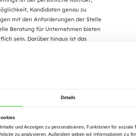
öglichkeit, Kandidaten genau zu
ngen mit den Anforderungen der Stelle
uelle Beratung für Unternehmen bieten
lich sein. Darüber hinaus ist das
hlichkeit und Empathie, da
u Kandidaten und Unternehmen
 beim Headhunting. Der Prozess kann
idatensuche und -ansprache
eadhunting oft höher als bei
ernehmen müssen daher abwägen, ob
Details
r individuellen Beratung die
htfertigen.
Cookies
nhalte und Anzeigen zu personalisieren, Funktionen für soziale
Website zu analysieren. Außerdem geben wir Informationen zu I