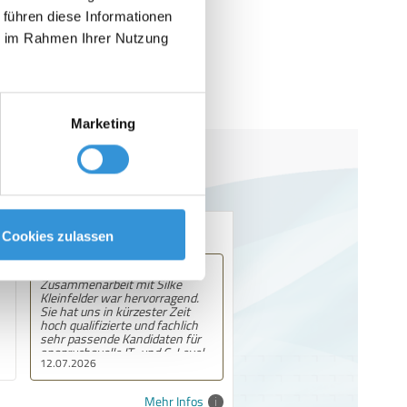
 führen diese Informationen
ie im Rahmen Ihrer Nutzung
Marketing
Cookies zulassen
Empfehlung! Ich habe Silke
Kleinfelder als eine äußerst
freundliche, kompetente und
gleichzeitig angenehm
entspannte Ansprechpartnerin
kennengelernt. In unseren
Gesprächen konnte ich meine
14.04.2026
aktuelle berufliche Situation
intensiv reflektieren und habe
dabei wertvolle, fundierte
Mehr Infos
Insights erhalten, die mir nicht