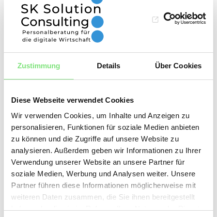
Unternehmer sein muss: Er muss auch eine
gute Führungskraft, ein inspirierender
Vortragsredner, ein Innovator und ein Mentor
sein, der in die Zukunft blicken und die
Zustimmung
Details
Über Cookies
richtigen Entscheidungen treffen kann. Ein
CEO muss in der Lage sein, ein positives
Arbeitsklima zu schaffen, das die Mitarbeiter
Diese Webseite verwendet Cookies
Wir verwenden Cookies, um Inhalte und Anzeigen zu
in ihren Entwicklungen unterstützt und fördert.
personalisieren, Funktionen für soziale Medien anbieten
Er muss auch in der Lage sein, sich an sich
zu können und die Zugriffe auf unsere Website zu
schnell ändernde Marktbedingungen
analysieren. Außerdem geben wir Informationen zu Ihrer
Verwendung unserer Website an unsere Partner für
anzupassen und entsprechend zu reagieren.
soziale Medien, Werbung und Analysen weiter. Unsere
Darüber hinaus muss ein CEO ein Verständnis
Partner führen diese Informationen möglicherweise mit
für unterschiedliche Kulturen, Märkte und
weiteren Daten zusammen, die Sie ihnen bereitgestellt
haben oder die sie im Rahmen Ihrer Nutzung der Dienste
Unternehmenszweige haben. In Zukunft