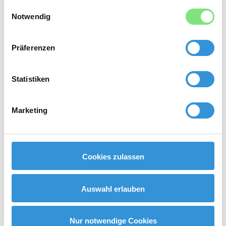
gesammelt haben.
Einwilligungsauswahl
Notwendig
Präferenzen
Statistiken
Marketing
Personalberatung und Headhunter für Top
Cookies zulassen
Führungskräfte:
Auswahl erlauben
4. Strategien zur Vermeidung
fehlerhafter Einstellungen
Nur notwendige Cookies