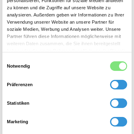
personalisieren, Funktionen für soziale Medien anbieten
zu können und die Zugriffe auf unsere Website zu
Data Scientisten sind heutzutage sehr gefragt
analysieren. Außerdem geben wir Informationen zu Ihrer
und tragen mit ihrer Expertise maßgeblich zu
Verwendung unserer Website an unsere Partner für
soziale Medien, Werbung und Analysen weiter. Unsere
erfolgreichen Entscheidungen in
Partner führen diese Informationen möglicherweise mit
Unternehmen bei. Data Analytics & Business
weiteren Daten zusammen, die Sie ihnen bereitgestellt
Intelligence sind zwei Bereiche, die
haben oder die sie im Rahmen Ihrer Nutzung der Dienste
gesammelt haben.
heutzutage entscheidend für den
Einwilligungsauswahl
Notwendig
unternehmerischen Erfolg sind.
Präferenzen
SK Solution Consulting hilft Ihnen dabei, die
richtigen Experten für Ihr Unternehmen zu
Statistiken
finden, die exakt zu Ihnen passen. Dank
unserer Erfahrung gelingt es uns, die
Marketing
optimalen Kandidaten zeitnah zu finden und in