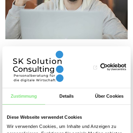
Data Scientist Experten in München und
bundesweit finden
Münchner Unternehmen
profitieren von SK
Zustimmung
Details
Über Cookies
Solution Consulting's
Headhunter-
Diese Webseite verwendet Cookies
Dienstleistungen
Wir verwenden Cookies, um Inhalte und Anzeigen zu