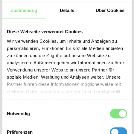
Spezialisierung auf die Bereiche
E-Commerce
Zustimmung
Details
Über Cookies
,
Online-Marketing
und D
ata Science
Vakanzen. Unterstützung von digitalen
Diese Webseite verwendet Cookies
Unternehmen in Deutschland, die passenden
Wir verwenden Cookies, um Inhalte und Anzeigen zu
digitalen Führungskräfte zu finden. Mit
personalisieren, Funktionen für soziale Medien anbieten
zu können und die Zugriffe auf unsere Website zu
unserem erfolgreichen Executives-Search
analysieren. Außerdem geben wir Informationen zu Ihrer
Konzept für
Führungskräfte und C-Level
Verwendung unserer Website an unsere Partner für
erachten wir uns als idealer Partner für
soziale Medien, Werbung und Analysen weiter. Unsere
Partner führen diese Informationen möglicherweise mit
Unternehmen, Geschäftsführer und
weiteren Daten zusammen, die Sie ihnen bereitgestellt
Personalentscheider.
haben oder die sie im Rahmen Ihrer Nutzung der Dienste
gesammelt haben.
Einwilligungsauswahl
Wenn Sie auf der Suche nach den besten
Notwendig
Führungskräften in Deutschland sind, dann
kontaktieren Sie uns noch heute. Wir freuen
Präferenzen