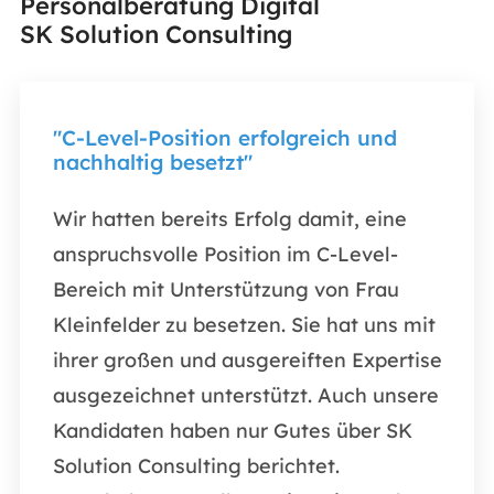
Personalberatung Digital
SK Solution Consulting
"C-Level-Position erfolgreich und
„Ich
nachhaltig besetzt"
Zusa
Wir hatten bereits Erfolg damit, eine
Ich b
anspruchsvolle Position im C-Level-
Zusa
Bereich mit Unterstützung von Frau
uns w
Kleinfelder zu besetzen. Sie hat uns mit
präse
ihrer großen und ausgereiften Expertise
war s
ausgezeichnet unterstützt. Auch unsere
profe
Kandidaten haben nur Gutes über SK
A.E. 
Solution Consulting berichtet.