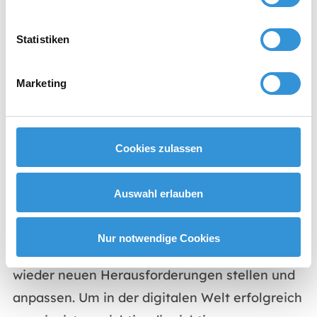
uns darauf, Ihnen bei der Suche nach den
Statistiken
richtigen Führungskräften zu helfen.
Die Zukunft der digitalen
Marketing
Führungskräfte
Die Welt der digitalen Führungskräfte ist im
Cookies zulassen
ständigen Wandel. Auch die
Herausforderungen, denen sich Unternehmen
Auswahl erlauben
und Führungskräfte stellen müssen, ändern
sich ebenso schnell wie die Technologie.
Nur notwendige Cookies
Führungskräfte müssen sich daher immer
wieder neuen Herausforderungen stellen und
anpassen. Um in der digitalen Welt erfolgreich