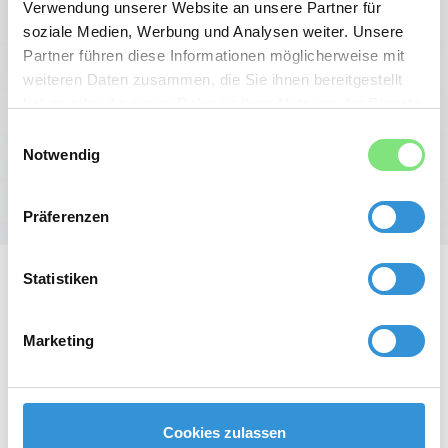
Verwendung unserer Website an unsere Partner für
Silke Kleinfelder
soziale Medien, Werbung und Analysen weiter. Unsere
Gründerin
Partner führen diese Informationen möglicherweise mit
weiteren Daten zusammen, die Sie ihnen bereitgestellt
haben oder die sie im Rahmen Ihrer Nutzung der Dienste
0160 / 905 88 972
gesammelt haben.
Einwilligungsauswahl
E-Mail schreiben
Notwendig
Präferenzen
Statistiken
Marketing
Fragen und Antworten
Cookies zulassen
FAQ Düsseldorf