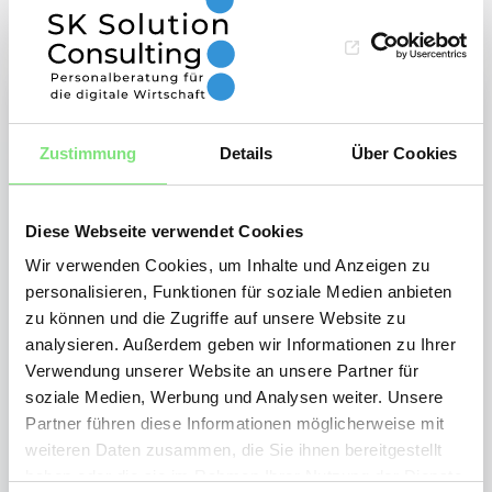
01
/
04
Können nur Unternehmen oder auch
Bewerber Kontakt mit einem
Zustimmung
Details
Über Cookies
Headhunter Digital aus München
aufnehmen?
Diese Webseite verwendet Cookies
Als Headhunter für Digital aus München
Wir verwenden Cookies, um Inhalte und Anzeigen zu
werden wir in erster Linie von
personalisieren, Funktionen für soziale Medien anbieten
Unternehmen mit der Executive Search
zu können und die Zugriffe auf unsere Website zu
analysieren. Außerdem geben wir Informationen zu Ihrer
beauftragt – doch auch als Bewerber
Verwendung unserer Website an unsere Partner für
können Sie von unseren Leistungen
soziale Medien, Werbung und Analysen weiter. Unsere
profitieren. Wir ermitteln gemeinsam
Partner führen diese Informationen möglicherweise mit
weiteren Daten zusammen, die Sie ihnen bereitgestellt
Ihre Stärken und besonderen
haben oder die sie im Rahmen Ihrer Nutzung der Dienste